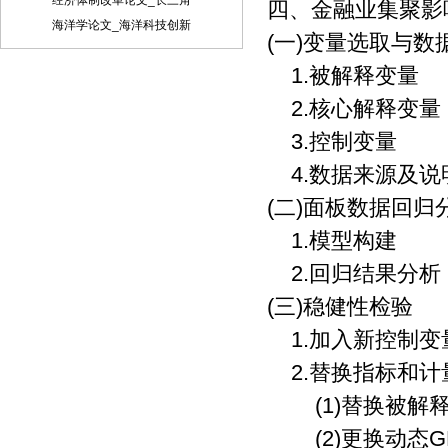
经济体制改革论文_长三角
他相关注释可用脚注在当页标注。参考文
四、金融业集聚影
献的著录应执行国家标准GB7714-87的规
海洋学论文_海洋科技创新
(一)变量选取与数
定，采用顺序编码制。
1.被解释变量
2.核心解释变量
3.控制变量
4.数据来源及说
(二)面板数据回归
1.模型构建
2.回归结果分析
(三)稳健性检验
1.加入新控制变
2.替换指标和计
(1)替换被解释
(2)更换动态G