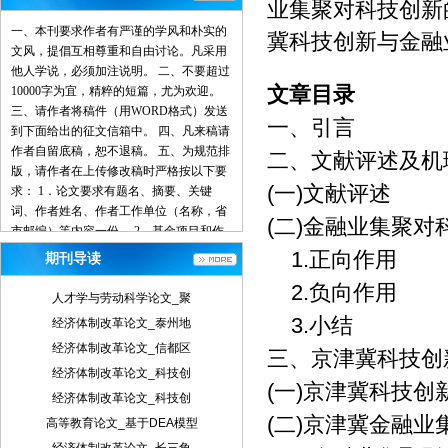
业集聚对科技创新的
一、本刊要求作者有严谨的学风和朴实的
冀科技创新与金融业
文风，提倡互相尊重和自由讨论。凡采用
他人学说，必须加注说明。 二、不要超过
文章目录
10000字为宜，精粹的短篇，尤为欢迎。
三、请作者将稿件（用WORD格式）发送
一、引言
到下面给出的征文信箱中。 四、凡来稿请
作者自留底稿，恕不退稿。 五、为规范排
二、文献评述及机
版，请作者在上传修改稿时严格按以下要
(一)文献评述
求： 1．论文要求有题名、摘要、关键
词、作者姓名、作者工作单位（名称，省
(二)金融业集聚
市邮编）等内容一份。 2．基金项目和作
者简介按下列格式： 基金项目：项目名称
1.正向作用
期刊导读
（编号） 作者简介：姓名（出生年－），
2.负向作用
性别，民族（汉族可省略），籍贯，职
人才学与劳动科学论文_聚
称，学位，研究方向。 3．文章一般有引
3.小结
经济体制改革论文_泰州地
言部分和正文部分，正文部分用阿拉伯数
经济体制改革论文_信都区
字分级编号法，一般用两级。插图下方应
三、京津冀科技创
注明图序和图名。表格应采用三线表，表
经济体制改革论文_科技创
(一)京津冀科技创
格上方应注明表序和表名。 4．参考文献
经济体制改革论文_科技创
列出的一般应限于作者直接阅读过的、最
(二)京津冀金融
高等教育论文_基于DEA模型
主要的、发表在正式出版物上的文献。其